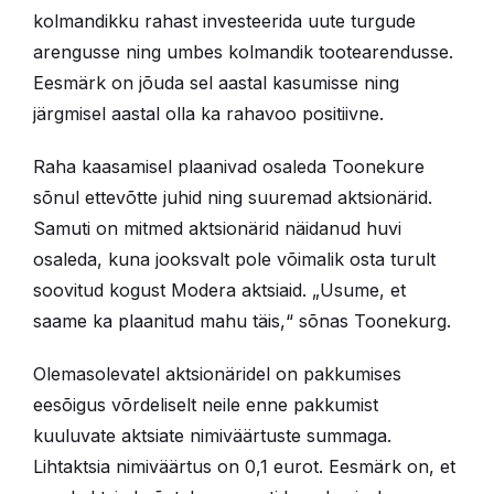
kolmandikku rahast investeerida uute turgude
arengusse ning umbes kolmandik tootearendusse.
Eesmärk on jõuda sel aastal kasumisse ning
järgmisel aastal olla ka rahavoo positiivne.
Raha kaasamisel plaanivad osaleda Toonekure
sõnul ettevõtte juhid ning suuremad aktsionärid.
Samuti on mitmed aktsionärid näidanud huvi
osaleda, kuna jooksvalt pole võimalik osta turult
soovitud kogust Modera aktsiaid. „Usume, et
saame ka plaanitud mahu täis,“ sõnas Toonekurg.
Olemasolevatel aktsionäridel on pakkumises
eesõigus võrdeliselt neile enne pakkumist
kuuluvate aktsiate nimiväärtuste summaga.
Lihtaktsia nimiväärtus on 0,1 eurot. Eesmärk on, et