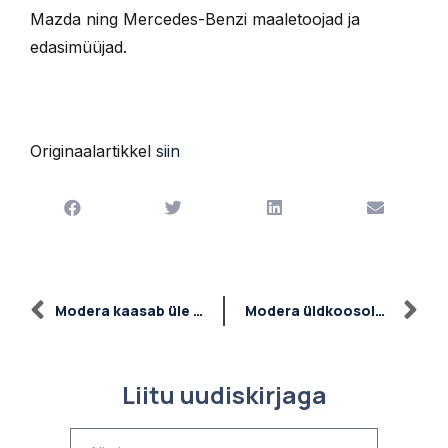
Mazda ning Mercedes-Benzi maaletoojad ja
edasimüüjad.
Originaalartikkel
siin
Modera kaasab üle poole miljoni euro
Modera üldkoosolek kiitis heaks teise aktsiapakkumise
Liitu uudiskirjaga