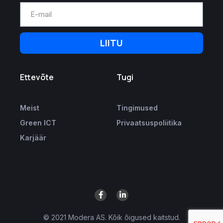
LIITU
Ettevõte
Tugi
Meist
Tingimused
Green ICT
Privaatsuspoliitika
Karjäär
© 2021 Modera AS. Kõik õigused kaitstud.