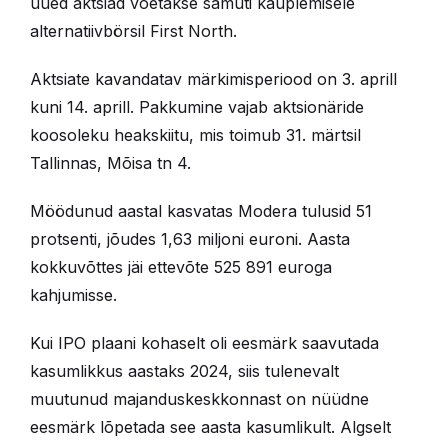
uued aktsiad võetakse samuti kauplemisele
alternatiivbörsil First North.
Aktsiate kavandatav märkimisperiood on 3. aprill
kuni 14. aprill. Pakkumine vajab aktsionäride
koosoleku heakskiitu, mis toimub 31. märtsil
Tallinnas, Mõisa tn 4.
Möödunud aastal kasvatas Modera tulusid 51
protsenti, jõudes 1,63 miljoni euroni. Aasta
kokkuvõttes jäi ettevõte 525 891 euroga
kahjumisse.
Kui IPO plaani kohaselt oli eesmärk saavutada
kasumlikkus aastaks 2024, siis tulenevalt
muutunud majanduskeskkonnast on nüüdne
eesmärk lõpetada see aasta kasumlikult. Algselt