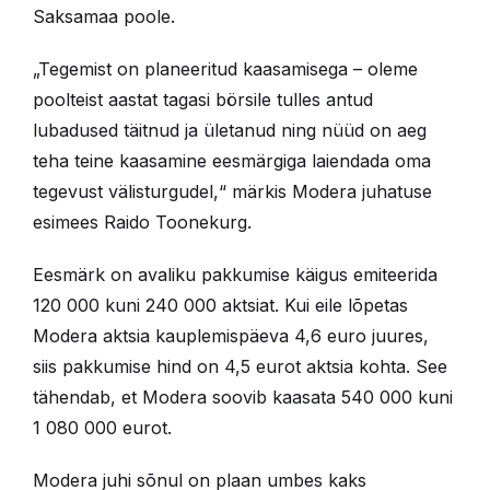
Saksamaa poole.
„Tegemist on planeeritud kaasamisega – oleme
poolteist aastat tagasi börsile tulles antud
lubadused täitnud ja ületanud ning nüüd on aeg
teha teine kaasamine eesmärgiga laiendada oma
tegevust välisturgudel,“ märkis Modera juhatuse
esimees Raido Toonekurg.
Eesmärk on avaliku pakkumise käigus emiteerida
120 000 kuni 240 000 aktsiat. Kui eile lõpetas
Modera aktsia kauplemispäeva 4,6 euro juures,
siis pakkumise hind on 4,5 eurot aktsia kohta. See
tähendab, et Modera soovib kaasata 540 000 kuni
1 080 000 eurot.
Modera juhi sõnul on plaan umbes kaks