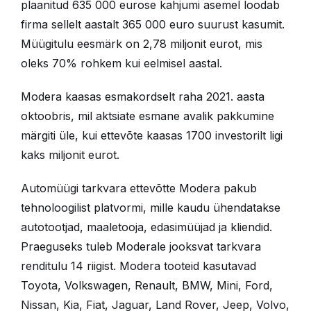
plaanitud 635 000 eurose kahjumi asemel loodab
firma sellelt aastalt 365 000 euro suurust kasumit.
Müügitulu eesmärk on 2,78 miljonit eurot, mis
oleks 70% rohkem kui eelmisel aastal.
Modera kaasas esmakordselt raha 2021. aasta
oktoobris, mil aktsiate esmane avalik pakkumine
märgiti üle, kui ettevõte kaasas 1700 investorilt ligi
kaks miljonit eurot.
Automüügi tarkvara ettevõtte Modera pakub
tehnoloogilist platvormi, mille kaudu ühendatakse
autotootjad, maaletooja, edasimüüjad ja kliendid.
Praeguseks tuleb Moderale jooksvat tarkvara
renditulu 14 riigist. Modera tooteid kasutavad
Toyota, Volkswagen, Renault, BMW, Mini, Ford,
Nissan, Kia, Fiat, Jaguar, Land Rover, Jeep, Volvo,