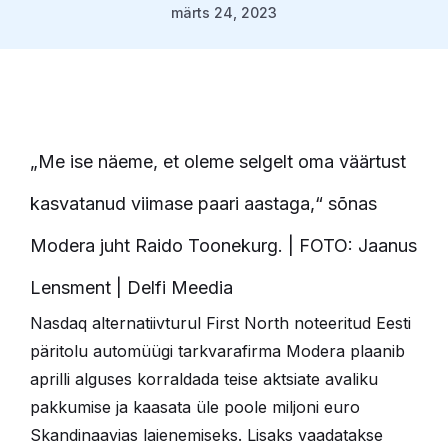
märts 24, 2023
„Me ise näeme, et oleme selgelt oma väärtust
kasvatanud viimase paari aastaga,“ sõnas
Modera juht Raido Toonekurg. | FOTO: Jaanus
Lensment | Delfi Meedia
Nasdaq alternatiivturul First North noteeritud Eesti
päritolu automüügi tarkvarafirma Modera plaanib
aprilli alguses korraldada teise aktsiate avaliku
pakkumise ja kaasata üle poole miljoni euro
Skandinaavias laienemiseks. Lisaks vaadatakse